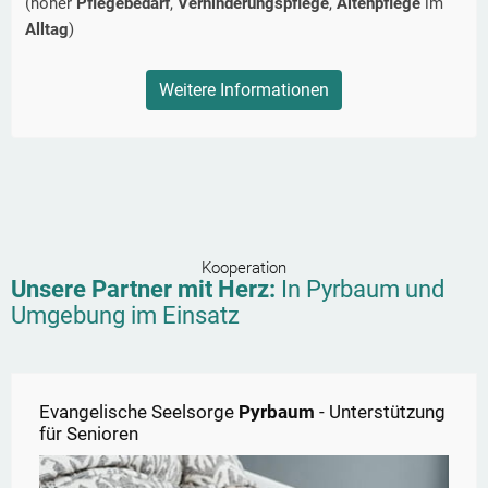
(hoher
Pflegebedarf
,
Verhinderungspflege
,
Altenpflege
im
Alltag
)
Weitere Informationen
Kooperation
Unsere Partner mit Herz:
In
Pyrbaum
und
Umgebung im Einsatz
Evangelische Seelsorge
Pyrbaum
- Unterstützung
für Senioren