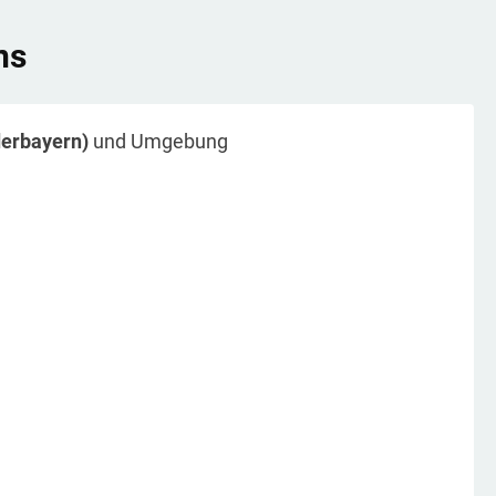
ns
derbayern)
und Umgebung