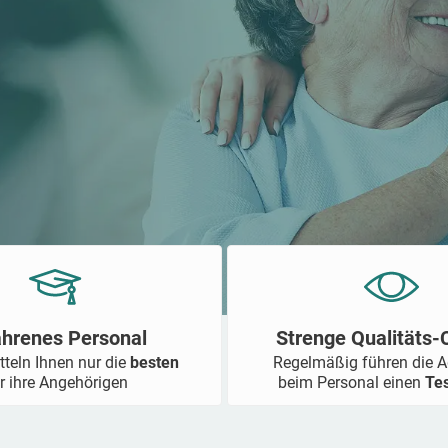
ahrenes Personal
Strenge Qualitäts
tteln Ihnen nur die
besten
Regelmäßig führen die 
r ihre Angehörigen
beim Personal einen
Te