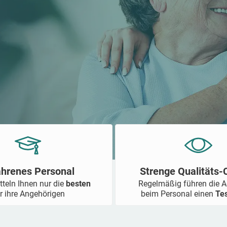
ahrenes Personal
Strenge Qualitäts
tteln Ihnen nur die
besten
Regelmäßig führen die 
r ihre Angehörigen
beim Personal einen
Te