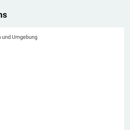
ns
m
und Umgebung