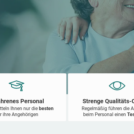
ahrenes Personal
Strenge Qualitäts
tteln Ihnen nur die
besten
Regelmäßig führen die 
r ihre Angehörigen
beim Personal einen
Te