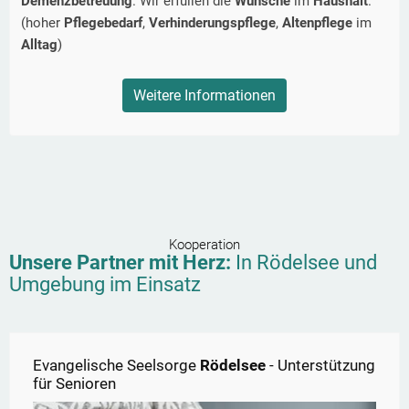
Demenzbetreuung
. Wir erfüllen die
Wünsche
im
Haushalt
.
(hoher
Pflegebedarf
,
Verhinderungspflege
,
Altenpflege
im
Alltag
)
Weitere Informationen
Kooperation
Unsere Partner mit Herz:
In
Rödelsee
und
Umgebung im Einsatz
Evangelische Seelsorge
Rödelsee
- Unterstützung
für Senioren