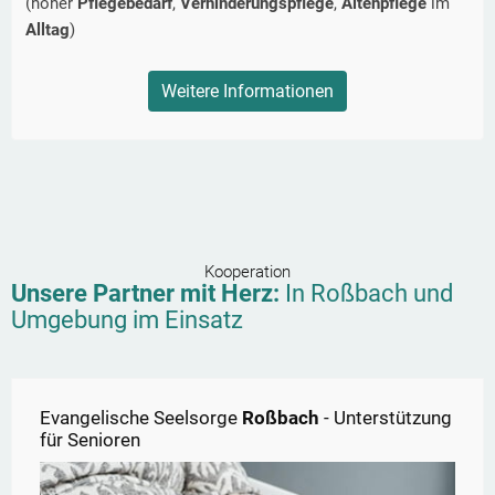
(hoher
Pflegebedarf
,
Verhinderungspflege
,
Altenpflege
im
Alltag
)
Weitere Informationen
Kooperation
Unsere Partner mit Herz:
In
Roßbach
und
Umgebung im Einsatz
Evangelische Seelsorge
Roßbach
- Unterstützung
für Senioren