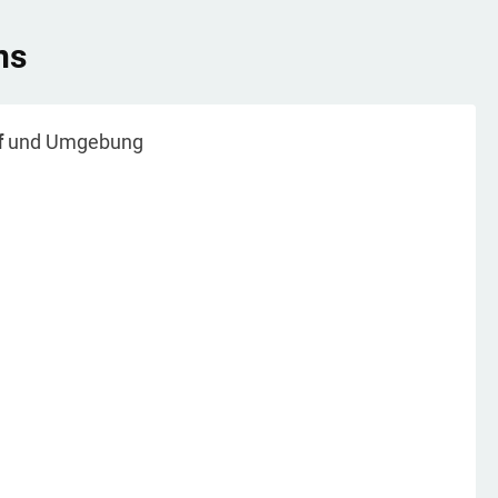
ns
f
und Umgebung