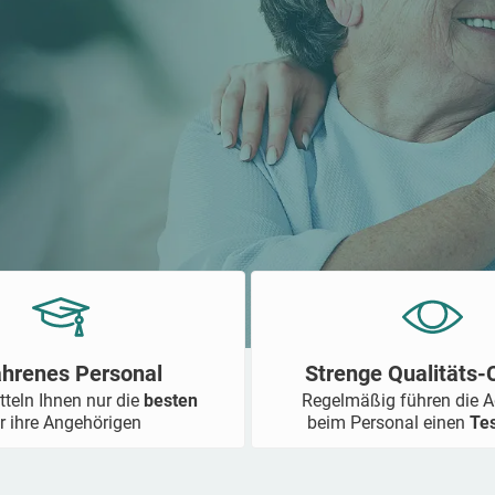
ahrenes Personal
Strenge Qualitäts
tteln Ihnen nur die
besten
Regelmäßig führen die 
r ihre Angehörigen
beim Personal einen
Te