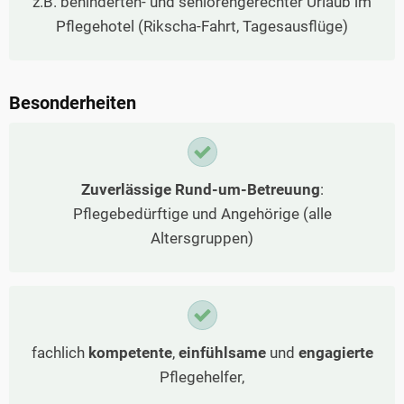
z.B. behinderten- und seniorengerechter Urlaub im
Pflegehotel (Rikscha-Fahrt, Tagesausflüge)
Besonderheiten
Zuverlässige Rund-um-Betreuung
:
Pflegebedürftige und Angehörige (alle
Altersgruppen)
fachlich
kompetente
,
einfühlsame
und
engagierte
Pflegehelfer,