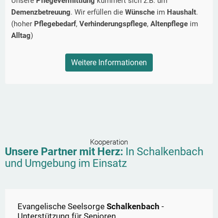
Unsere
Pflegevermittlung
kümmert sich z.B. um
Demenzbetreuung
. Wir erfüllen die
Wünsche
im
Haushalt
.
(hoher
Pflegebedarf
,
Verhinderungspflege
,
Altenpflege
im
Alltag
)
Weitere Informationen
Kooperation
Unsere Partner mit Herz:
In
Schalkenbach
und Umgebung im Einsatz
Evangelische Seelsorge
Schalkenbach
-
Unterstützung für Senioren