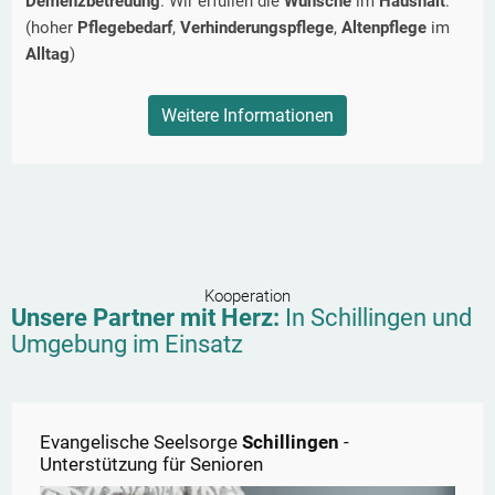
Demenzbetreuung
. Wir erfüllen die
Wünsche
im
Haushalt
.
(hoher
Pflegebedarf
,
Verhinderungspflege
,
Altenpflege
im
Alltag
)
Weitere Informationen
Kooperation
Unsere Partner mit Herz:
In
Schillingen
und
Umgebung im Einsatz
Evangelische Seelsorge
Schillingen
-
Unterstützung für Senioren