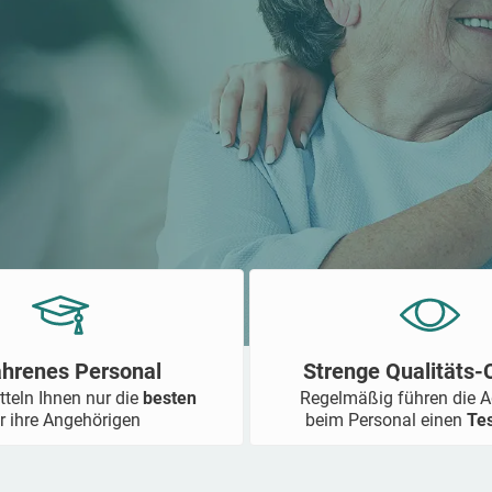
ahrenes Personal
Strenge Qualitäts
tteln Ihnen nur die
besten
Regelmäßig führen die 
r ihre Angehörigen
beim Personal einen
Te