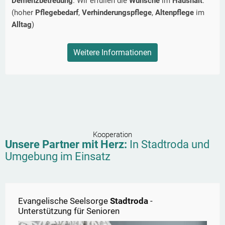
Demenzbetreuung
. Wir erfüllen die
Wünsche
im
Haushalt
.
(hoher
Pflegebedarf
,
Verhinderungspflege
,
Altenpflege
im
Alltag
)
Weitere Informationen
Kooperation
Unsere Partner mit Herz:
In
Stadtroda
und
Umgebung im Einsatz
Evangelische Seelsorge
Stadtroda
-
Unterstützung für Senioren