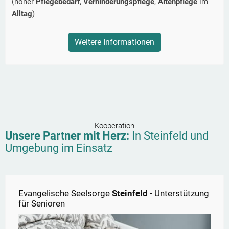
(hoher
Pflegebedarf
,
Verhinderungspflege
,
Altenpflege
im
Alltag
)
Weitere Informationen
Kooperation
Unsere Partner mit Herz:
In
Steinfeld
und
Umgebung im Einsatz
Evangelische Seelsorge
Steinfeld
- Unterstützung
für Senioren