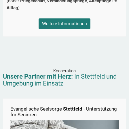
(hoher
Pflegebedarf
,
Verhinderungspflege
,
Altenpflege
im
Alltag
)
Weitere Informationen
Kooperation
Unsere Partner mit Herz:
In
Stettfeld
und
Umgebung im Einsatz
Evangelische Seelsorge
Stettfeld
- Unterstützung
für Senioren