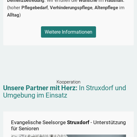
Demenzbetreuung
. Wir erfüllen die
Wünsche
im
Haushalt
.
(hoher
Pflegebedarf
,
Verhinderungspflege
,
Altenpflege
im
Alltag
)
Weitere Informationen
Kooperation
Unsere Partner mit Herz:
In
Struxdorf
und
Umgebung im Einsatz
Evangelische Seelsorge
Struxdorf
- Unterstützung
für Senioren