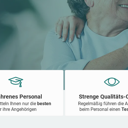
ahrenes Personal
Strenge Qualitäts
tteln Ihnen nur die
besten
Regelmäßig führen die 
r ihre Angehörigen
beim Personal einen
Te