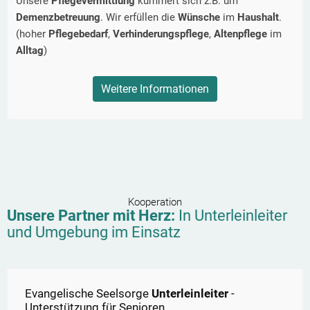
Unsere
Pflegevermittlung
kümmert sich z.B. um
Demenzbetreuung
. Wir erfüllen die
Wünsche
im
Haushalt
.
(hoher
Pflegebedarf
,
Verhinderungspflege
,
Altenpflege
im
Alltag
)
Weitere Informationen
Kooperation
Unsere Partner mit Herz:
In
Unterleinleiter
und Umgebung im Einsatz
Evangelische Seelsorge
Unterleinleiter
-
Unterstützung für Senioren