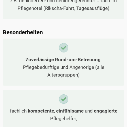
z.B. behinderten- und seniorengerechter Urlaub im
Pflegehotel (Rikscha-Fahrt, Tagesausflüge)
Besonderheiten
Zuverlässige Rund-um-Betreuung
:
Pflegebedürftige und Angehörige (alle
Altersgruppen)
fachlich
kompetente
,
einfühlsame
und
engagierte
Pflegehelfer,