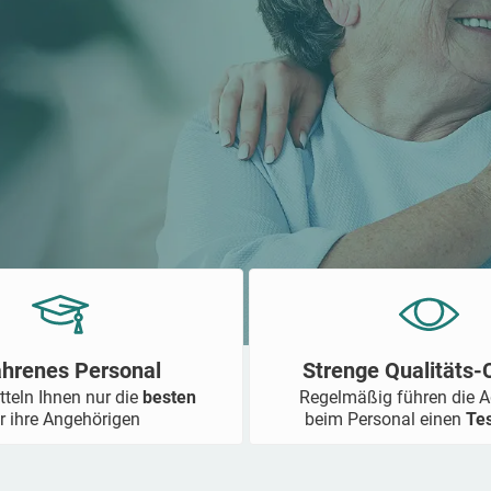
ahrenes Personal
Strenge Qualitäts
tteln Ihnen nur die
besten
Regelmäßig führen die 
r ihre Angehörigen
beim Personal einen
Te