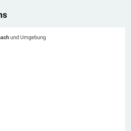
ns
nach
und Umgebung