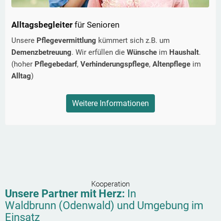
Alltagsbegleiter
für Senioren
Unsere
Pflegevermittlung
kümmert sich z.B. um
Demenzbetreuung
. Wir erfüllen die
Wünsche
im
Haushalt
.
(hoher
Pflegebedarf
,
Verhinderungspflege
,
Altenpflege
im
Alltag
)
Weitere Informationen
Kooperation
Unsere Partner mit Herz:
In
Waldbrunn (Odenwald)
und Umgebung im
Einsatz