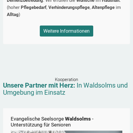
Demenzbetreuung
. Wir erfüllen die
Wünsche
im
Haushalt
.
(hoher
Pflegebedarf
,
Verhinderungspflege
,
Altenpflege
im
Alltag
)
Weitere Informationen
Kooperation
Unsere Partner mit Herz:
In
Waldsolms
und
Umgebung im Einsatz
Evangelische Seelsorge
Waldsolms
-
Unterstützung für Senioren