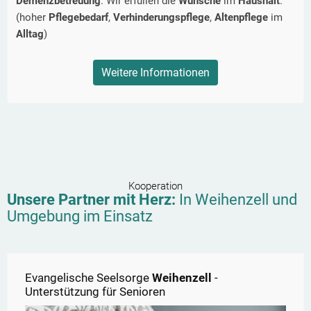
Demenzbetreuung
. Wir erfüllen die
Wünsche
im
Haushalt
.
(hoher
Pflegebedarf
,
Verhinderungspflege
,
Altenpflege
im
Alltag
)
Weitere Informationen
Kooperation
Unsere Partner mit Herz:
In
Weihenzell
und
Umgebung im Einsatz
Evangelische Seelsorge
Weihenzell
-
Unterstützung für Senioren