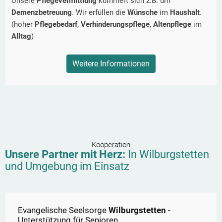
Unsere
Pflegevermittlung
kümmert sich z.B. um
Demenzbetreuung
. Wir erfüllen die
Wünsche
im
Haushalt
.
(hoher
Pflegebedarf
,
Verhinderungspflege
,
Altenpflege
im
Alltag
)
Weitere Informationen
Kooperation
Unsere Partner mit Herz:
In
Wilburgstetten
und Umgebung im Einsatz
Evangelische Seelsorge
Wilburgstetten
-
Unterstützung für Senioren