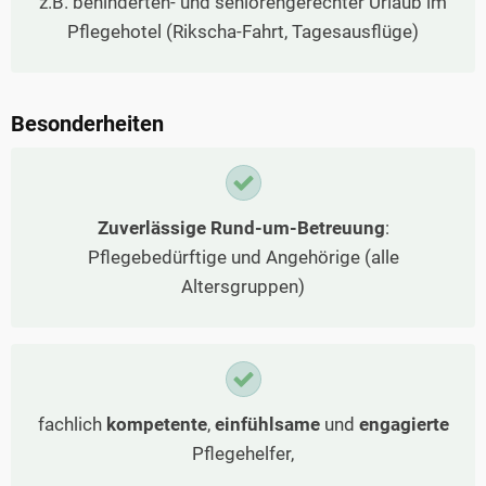
z.B. behinderten- und seniorengerechter Urlaub im
Pflegehotel (Rikscha-Fahrt, Tagesausflüge)
Besonderheiten
Zuverlässige Rund-um-Betreuung
:
Pflegebedürftige und Angehörige (alle
Altersgruppen)
fachlich
kompetente
,
einfühlsame
und
engagierte
Pflegehelfer,