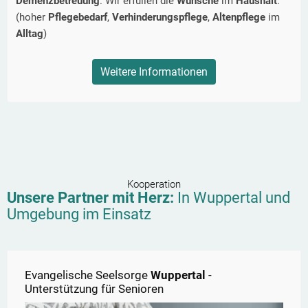
Demenzbetreuung
. Wir erfüllen die
Wünsche
im
Haushalt
.
(hoher
Pflegebedarf
,
Verhinderungspflege
,
Altenpflege
im
Alltag
)
Weitere Informationen
Kooperation
Unsere Partner mit Herz:
In
Wuppertal
und
Umgebung im Einsatz
Evangelische Seelsorge
Wuppertal
-
Unterstützung für Senioren