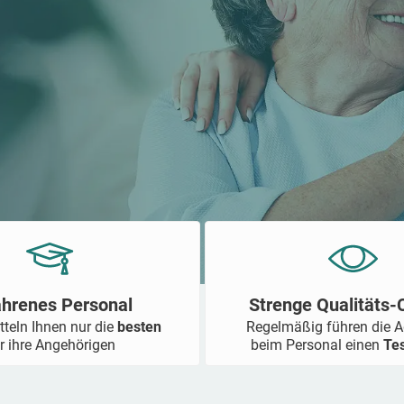
ahrenes Personal
Strenge Qualitäts
tteln Ihnen nur die
besten
Regelmäßig führen die 
r ihre Angehörigen
beim Personal einen
Te