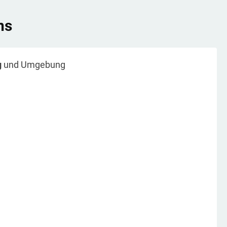
ns
g
und Umgebung