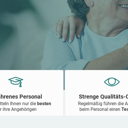
ahrenes Personal
Strenge Qualitäts
tteln Ihnen nur die
besten
Regelmäßig führen die 
r ihre Angehörigen
beim Personal einen
Te