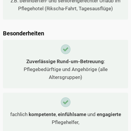
z.B. behinderten- und seniorengerechter Urlaub im
Pflegehotel (Rikscha-Fahrt, Tagesausflüge)
Besonderheiten
Zuverlässige Rund-um-Betreuung
:
Pflegebedürftige und Angehörige (alle
Altersgruppen)
fachlich
kompetente
,
einfühlsame
und
engagierte
Pflegehelfer,