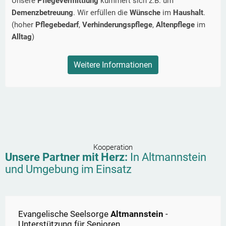
Unsere
Pflegevermittlung
kümmert sich z.B. um
Demenzbetreuung
. Wir erfüllen die
Wünsche
im
Haushalt
.
(hoher
Pflegebedarf
,
Verhinderungspflege
,
Altenpflege
im
Alltag
)
Weitere Informationen
Kooperation
Unsere Partner mit Herz:
In
Altmannstein
und Umgebung im Einsatz
Evangelische Seelsorge
Altmannstein
-
Unterstützung für Senioren