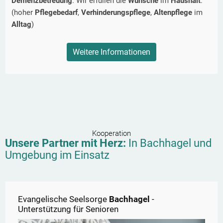
Demenzbetreuung
. Wir erfüllen die
Wünsche
im
Haushalt
.
(hoher
Pflegebedarf
,
Verhinderungspflege
,
Altenpflege
im
Alltag
)
Weitere Informationen
Kooperation
Unsere Partner mit Herz:
In
Bachhagel
und
Umgebung im Einsatz
Evangelische Seelsorge
Bachhagel
-
Unterstützung für Senioren