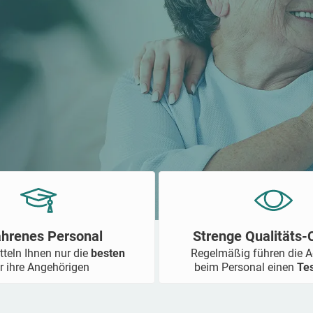
ahrenes Personal
Strenge Qualitäts
tteln Ihnen nur die
besten
Regelmäßig führen die 
r ihre Angehörigen
beim Personal einen
Te