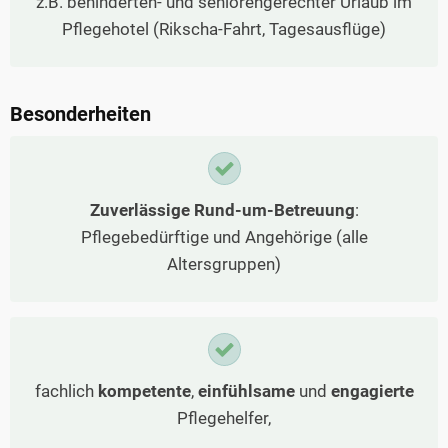
z.B. behinderten- und seniorengerechter Urlaub im
Pflegehotel (Rikscha-Fahrt, Tagesausflüge)
Besonderheiten
Zuverlässige Rund-um-Betreuung
:
Pflegebedürftige und Angehörige (alle
Altersgruppen)
fachlich
kompetente
,
einfühlsame
und
engagierte
Pflegehelfer,