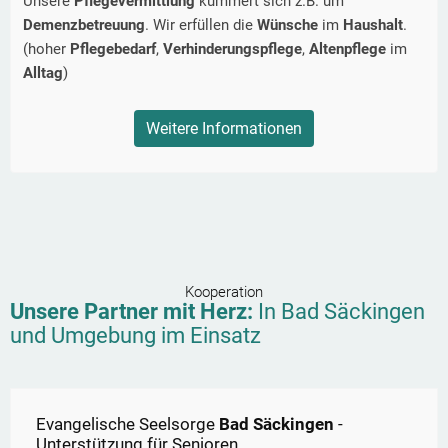
Unsere
Pflegevermittlung
kümmert sich z.B. um
Demenzbetreuung
. Wir erfüllen die
Wünsche
im
Haushalt
.
(hoher
Pflegebedarf
,
Verhinderungspflege
,
Altenpflege
im
Alltag
)
Weitere Informationen
Kooperation
Unsere Partner mit Herz:
In
Bad Säckingen
und Umgebung im Einsatz
Evangelische Seelsorge
Bad Säckingen
-
Unterstützung für Senioren