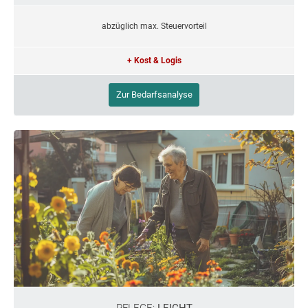
abzüglich max. Steuervorteil
+ Kost & Logis
Zur Bedarfsanalyse
PFLEGE:
LEICHT