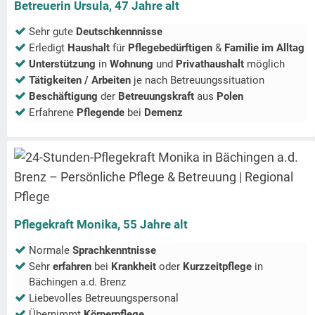
Betreuerin Ursula, 47 Jahre alt
Sehr gute
Deutschkennnisse
Erledigt
Haushalt
für
Pflegebedürftigen
&
Familie im Alltag
Unterstützung
in
Wohnung
und
Privathaushalt
möglich
Tätigkeiten / Arbeiten
je nach Betreuungssituation
Beschäftigung
der
Betreuungskraft
aus
Polen
Erfahrene
Pflegende
bei
Demenz
Pflegekraft Monika, 55 Jahre alt
Normale
Sprachkenntnisse
Sehr
erfahren
bei
Krankheit
oder
Kurzzeitpflege
in
Bächingen a.d. Brenz
Liebevolles Betreuungspersonal
Übernimmt
Körperpflege