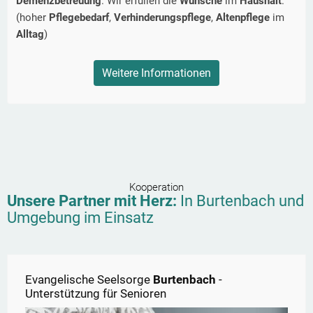
Demenzbetreuung
. Wir erfüllen die
Wünsche
im
Haushalt
.
(hoher
Pflegebedarf
,
Verhinderungspflege
,
Altenpflege
im
Alltag
)
Weitere Informationen
Kooperation
Unsere Partner mit Herz:
In
Burtenbach
und
Umgebung im Einsatz
Evangelische Seelsorge
Burtenbach
-
Unterstützung für Senioren