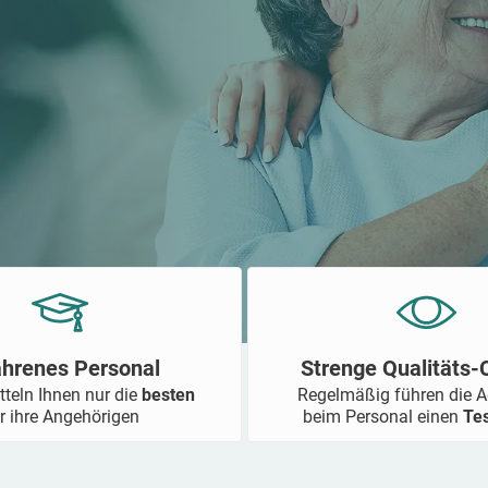
ahrenes Personal
Strenge Qualitäts
tteln Ihnen nur die
besten
Regelmäßig führen die 
r ihre Angehörigen
beim Personal einen
Te