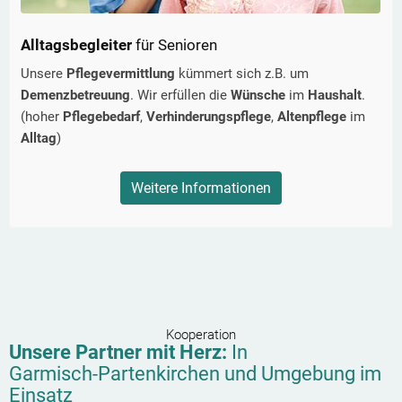
Alltagsbegleiter
für Senioren
Unsere
Pflegevermittlung
kümmert sich z.B. um
Demenzbetreuung
. Wir erfüllen die
Wünsche
im
Haushalt
.
(hoher
Pflegebedarf
,
Verhinderungspflege
,
Altenpflege
im
Alltag
)
Weitere Informationen
Kooperation
Unsere Partner mit Herz:
In
Garmisch-Partenkirchen
und Umgebung im
Einsatz