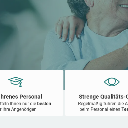
ahrenes Personal
Strenge Qualitäts
tteln Ihnen nur die
besten
Regelmäßig führen die 
r ihre Angehörigen
beim Personal einen
Te