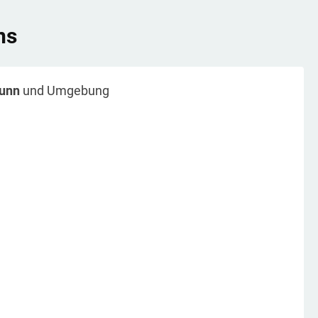
ns
runn
und Umgebung