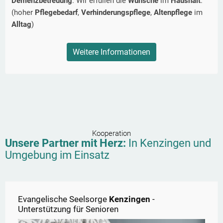
Demenzbetreuung
. Wir erfüllen die
Wünsche
im
Haushalt
.
(hoher
Pflegebedarf
,
Verhinderungspflege
,
Altenpflege
im
Alltag
)
Weitere Informationen
Kooperation
Unsere Partner mit Herz:
In
Kenzingen
und
Umgebung im Einsatz
Evangelische Seelsorge
Kenzingen
-
Unterstützung für Senioren