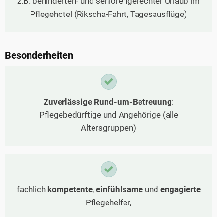
z.B. behinderten- und seniorengerechter Urlaub im
Pflegehotel (Rikscha-Fahrt, Tagesausflüge)
Besonderheiten
Zuverlässige Rund-um-Betreuung
:
Pflegebedürftige und Angehörige (alle
Altersgruppen)
fachlich
kompetente
,
einfühlsame
und
engagierte
Pflegehelfer,