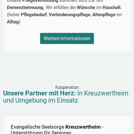
Unsere
Pflegevermittlung
kümmert sich z.B. um
Demenzbetreuung
. Wir erfüllen die
Wünsche
im
Haushalt
.
(hoher
Pflegebedarf
,
Verhinderungspflege
,
Altenpflege
im
Alltag
)
Weitere Informationen
Kooperation
Unsere Partner mit Herz:
In
Kreuzwertheim
und Umgebung im Einsatz
Evangelische Seelsorge
Kreuzwertheim
-
Unterstützung für Senioren