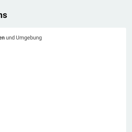
ns
en
und Umgebung