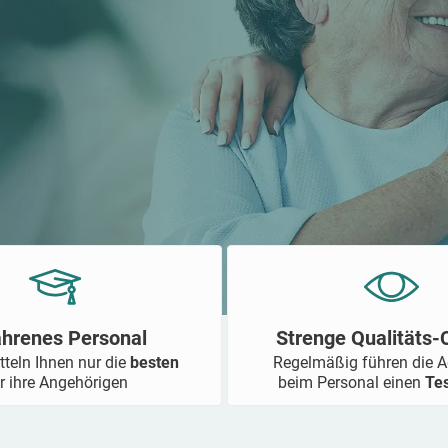
ahrenes Personal
Strenge Qualitäts
tteln Ihnen nur die
besten
Regelmäßig führen die 
r ihre Angehörigen
beim Personal einen
Te