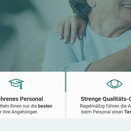
ahrenes Personal
Strenge Qualitäts
tteln Ihnen nur die
besten
Regelmäßig führen die 
r ihre Angehörigen
beim Personal einen
Te