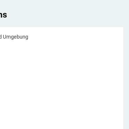
ns
d Umgebung