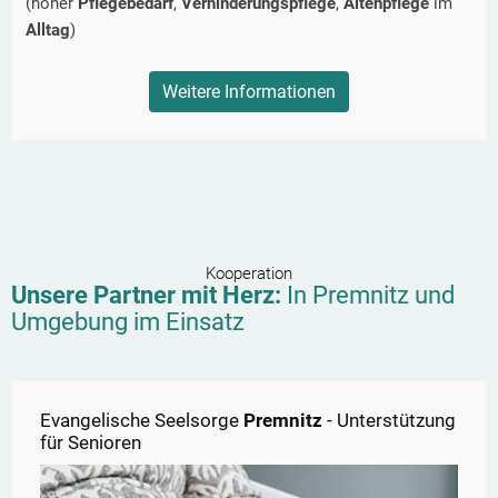
(hoher
Pflegebedarf
,
Verhinderungspflege
,
Altenpflege
im
Alltag
)
Weitere Informationen
Kooperation
Unsere Partner mit Herz:
In
Premnitz
und
Umgebung im Einsatz
Evangelische Seelsorge
Premnitz
- Unterstützung
für Senioren