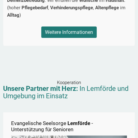
Demenzbetreuung
. Wir erfüllen die
Wünsche
im
Haushalt
.
(hoher
Pflegebedarf
,
Verhinderungspflege
,
Altenpflege
im
Alltag
)
Weitere Informationen
Kooperation
Unsere Partner mit Herz:
In
Lemförde
und
Umgebung im Einsatz
Evangelische Seelsorge
Lemförde
-
Unterstützung für Senioren