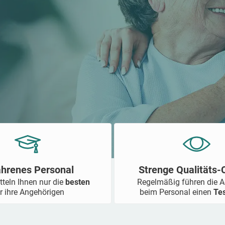
ahrenes Personal
Strenge Qualitäts
tteln Ihnen nur die
besten
Regelmäßig führen die 
r ihre Angehörigen
beim Personal einen
Te