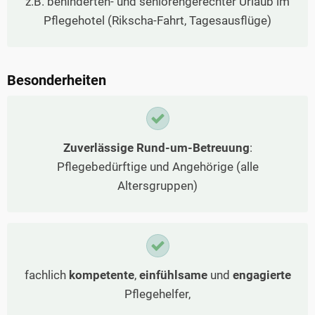
z.B. behinderten- und seniorengerechter Urlaub im
Pflegehotel (Rikscha-Fahrt, Tagesausflüge)
Besonderheiten
Zuverlässige Rund-um-Betreuung
:
Pflegebedürftige und Angehörige (alle
Altersgruppen)
fachlich
kompetente
,
einfühlsame
und
engagierte
Pflegehelfer,