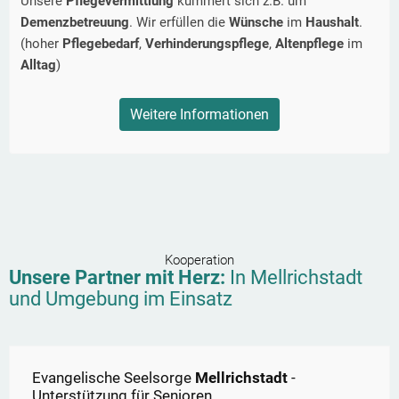
Unsere
Pflegevermittlung
kümmert sich z.B. um
Demenzbetreuung
. Wir erfüllen die
Wünsche
im
Haushalt
.
(hoher
Pflegebedarf
,
Verhinderungspflege
,
Altenpflege
im
Alltag
)
Weitere Informationen
Kooperation
Unsere Partner mit Herz:
In
Mellrichstadt
und Umgebung im Einsatz
Evangelische Seelsorge
Mellrichstadt
-
Unterstützung für Senioren