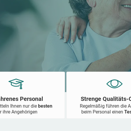
ahrenes Personal
Strenge Qualitäts
tteln Ihnen nur die
besten
Regelmäßig führen die 
r ihre Angehörigen
beim Personal einen
Te