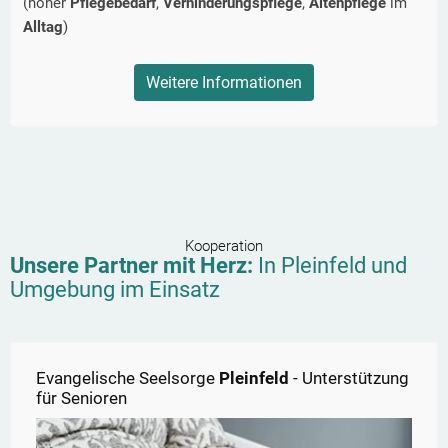
(hoher
Pflegebedarf
,
Verhinderungspflege
,
Altenpflege
im
Alltag
)
Weitere Informationen
Kooperation
Unsere Partner mit Herz:
In
Pleinfeld
und
Umgebung im Einsatz
Evangelische Seelsorge
Pleinfeld
- Unterstützung
für Senioren