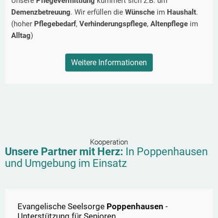
Unsere
Pflegevermittlung
kümmert sich z.B. um
Demenzbetreuung
. Wir erfüllen die
Wünsche
im
Haushalt
.
(hoher
Pflegebedarf
,
Verhinderungspflege
,
Altenpflege
im
Alltag
)
Weitere Informationen
Kooperation
Unsere Partner mit Herz:
In
Poppenhausen
und Umgebung im Einsatz
Evangelische Seelsorge
Poppenhausen
-
Unterstützung für Senioren