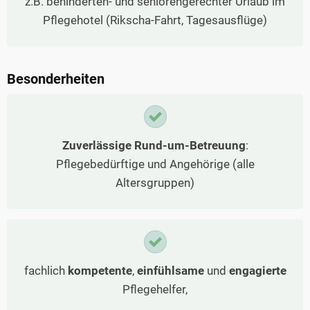
z.B. behinderten- und seniorengerechter Urlaub im
Pflegehotel (Rikscha-Fahrt, Tagesausflüge)
Besonderheiten
Zuverlässige Rund-um-Betreuung
:
Pflegebedürftige und Angehörige (alle
Altersgruppen)
fachlich
kompetente
,
einfühlsame
und
engagierte
Pflegehelfer,