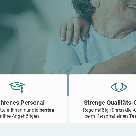
ahrenes Personal
Strenge Qualitäts
tteln Ihnen nur die
besten
Regelmäßig führen die 
r ihre Angehörigen
beim Personal einen
Te