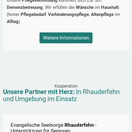
Unsere
Pflegevermittlung
kümmert sich z.B. um
Demenzbetreuung
. Wir erfüllen die
Wünsche
im
Haushalt
.
(hoher
Pflegebedarf
,
Verhinderungspflege
,
Altenpflege
im
Alltag
)
Weitere Informationen
Kooperation
Unsere Partner mit Herz:
In
Rhauderfehn
und Umgebung im Einsatz
Evangelische Seelsorge
Rhauderfehn
-
Unterstützung für Senioren