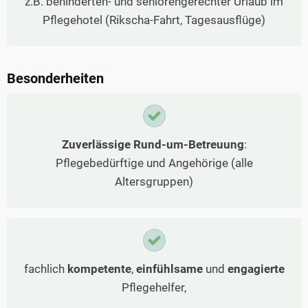
z.B. behinderten- und seniorengerechter Urlaub im
Pflegehotel (Rikscha-Fahrt, Tagesausflüge)
Besonderheiten
Zuverlässige Rund-um-Betreuung
:
Pflegebedürftige und Angehörige (alle
Altersgruppen)
fachlich
kompetente
,
einfühlsame
und
engagierte
Pflegehelfer,