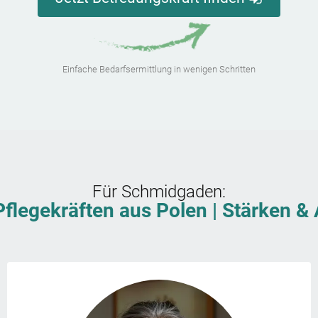
Einfache Bedarfsermittlung in wenigen Schritten
Für
Schmidgaden
:
Pflegekräften aus Polen | Stärken 