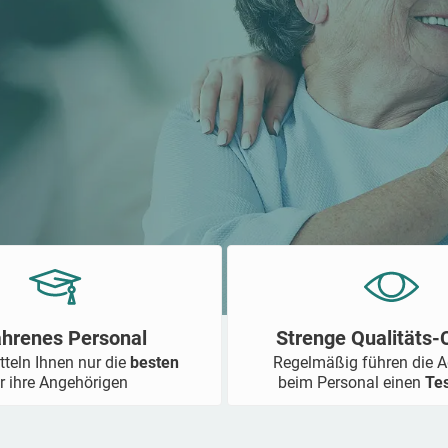
ahrenes Personal
Strenge Qualitäts
tteln Ihnen nur die
besten
Regelmäßig führen die 
r ihre Angehörigen
beim Personal einen
Te