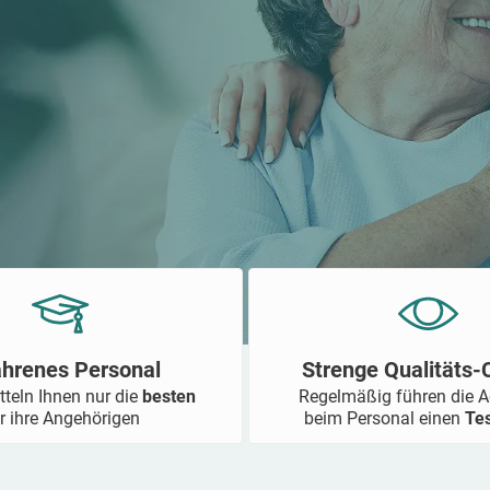
ahrenes Personal
Strenge Qualitäts
tteln Ihnen nur die
besten
Regelmäßig führen die 
r ihre Angehörigen
beim Personal einen
Te