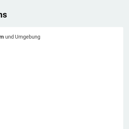
ns
im
und Umgebung