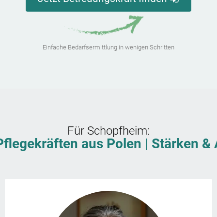
Einfache Bedarfsermittlung in wenigen Schritten
Für
Schopfheim
:
Pflegekräften aus Polen | Stärken 