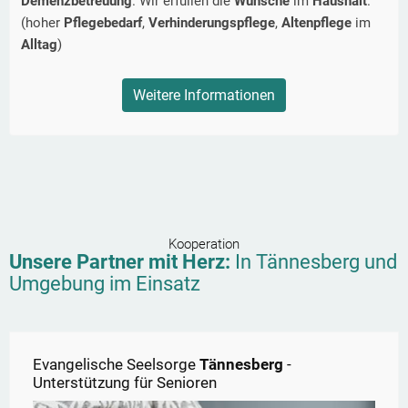
Demenzbetreuung
. Wir erfüllen die
Wünsche
im
Haushalt
.
(hoher
Pflegebedarf
,
Verhinderungspflege
,
Altenpflege
im
Alltag
)
Weitere Informationen
Kooperation
Unsere Partner mit Herz:
In
Tännesberg
und
Umgebung im Einsatz
Evangelische Seelsorge
Tännesberg
-
Unterstützung für Senioren