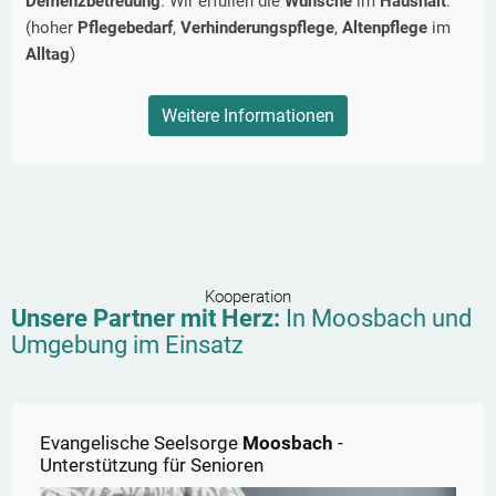
Demenzbetreuung
. Wir erfüllen die
Wünsche
im
Haushalt
.
(hoher
Pflegebedarf
,
Verhinderungspflege
,
Altenpflege
im
Alltag
)
Weitere Informationen
Kooperation
Unsere Partner mit Herz:
In
Moosbach
und
Umgebung im Einsatz
Evangelische Seelsorge
Moosbach
-
Unterstützung für Senioren